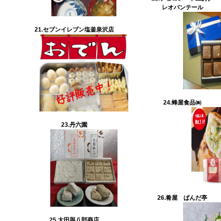
レオバンテール
21.セブンイレブン塩釜泉沢店
24.蜂屋食品㈱
23.丹六園
26.
肴屋 ぱんだ亭
25.太田與八郎商店