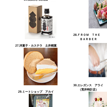
28.
ＦＲＯＭ ＴＨＥ
ＢＡＲＢＥＲ
27.洋菓子・カステラ 土井精菓
30.エレガンス アライ
（荒井時計店）
29.
ミートショップ アカイ