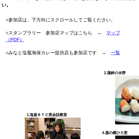
い。
○参加店は、下方向にスクロールしてご覧ください。
○スタンプラリー 参加店マップはこちら →
マップ
（PDF）
○みなと塩竈海保カレー提供店も参加店です →
一覧
2.蒲鉾の水野
1.塩釜ＢＴＣ英会話教室
4.器の郷ひろ埜