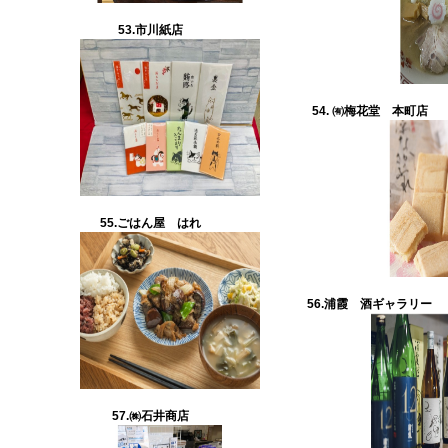
53.市川紙店
54. ㈲梅花堂 本町店
55.ごはん屋 はれ
56.浦霞 酒ギャラリー
57.㈱石井商店