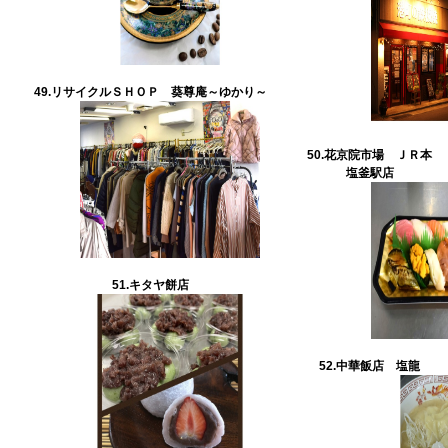
49.リサイクルＳＨＯＰ 葵尊庵～ゆかり～
50.
花京院市場 ＪＲ本
塩釜駅店
51.
キタヤ餅店
52.
中華飯店 塩龍