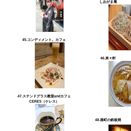
しおがま庵
45.
コンディメント。カフェ
46.来々軒
47.
ステンドグラス教室andカフェ
CERES（ケレス）
48.港町の鉄板焼