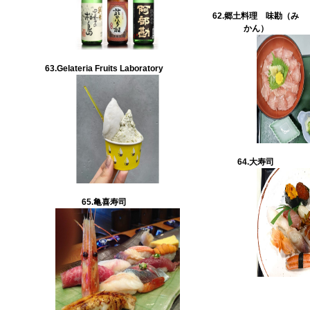
62.郷土料理 味勘（み
かん）
63.Gelateria Fruits Laboratory
64.大寿司
65.亀喜寿司