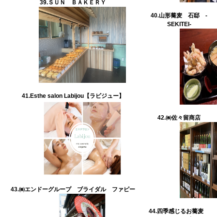
39.
ＳＵＮ ＢＡＫＥＲＹ
40.山形蕎麦 石邸 -
SEKITEI-
41.Esthe salon Labijou【ラビジュー】
42.
㈱佐々留商店
43.㈱エンドーグループ ブライダル ファピー
44.四季感じるお蕎麦