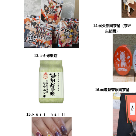
14.㈱矢部園茶舗（茶匠
矢部園）
13.マキ米穀店
16.㈱塩釜菅原園茶舗
15.ｋｕｒｉ ｎａｉｌl