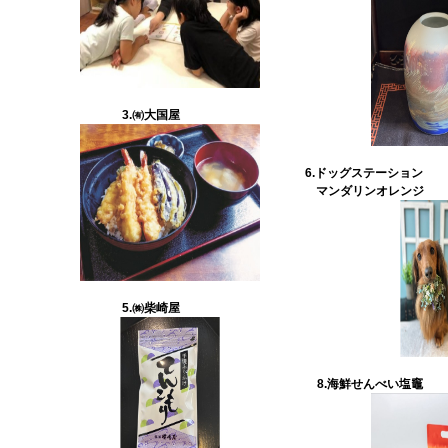
3.㈲大国屋
6.ドッグステーション
マンダリンオレンジ
5.㈱柴崎屋
8.海鮮せんべい塩竈