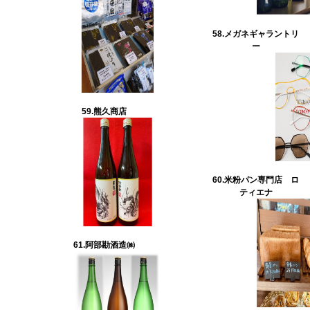
58.メガネギャラントリ
ー
59.熊久商店
60.米粉パン専門店 ロ
ティエナ
61.阿部勘酒造㈱