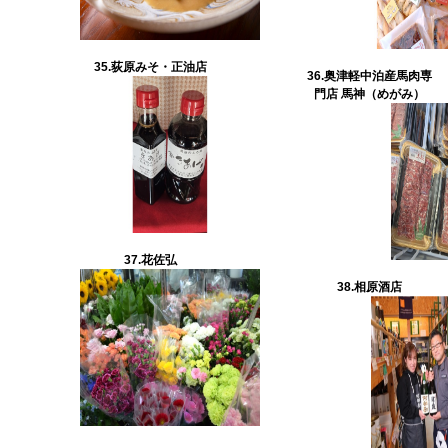
35.荻原みそ・正油店
36.奥津軽中泊産馬肉専
門店 馬神（めがみ）
37.
花佐弘
38.相原酒店