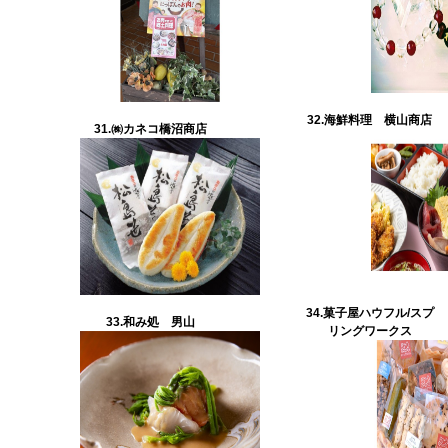
32.海鮮料理 横山商店
31.㈱カネコ橋沼商店
34.
菓子屋ハウフル/スプ
33.
和み処 男山
リングワークス