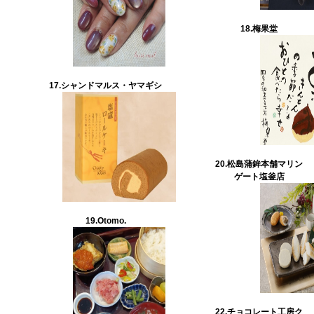
18.梅果堂
17.
シャンドマルス・ヤマギシ
20.
松島蒲鉾本舗マリン
ゲート塩釜店
19.
Otomo
.
22.
チョコレート工房ク